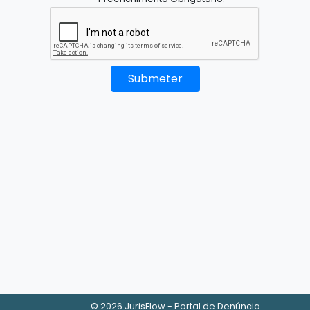
Submeter
©
2026
JurisFlow - Portal de Denúncia